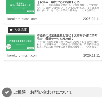
｜設立年・学校ごとの特徴まとめ
本日は、「学びの多様化学校（不登校特例校）」の実態に
ついて、細かく知りたい！という思いのもと、 まずは東京
都に絞って、それぞれの学校の特色をニュースを抜粋しな
がら細かくまとめてみました。 記事末尾に「...
korokoro-nisshi.com
2025.04.11
不登校の児童生徒数と現状｜文部科学省2025年
発表 最新データを読み解く
不登校の児童生徒数を示す代表的な調査として毎年注目さ
れる、文部科学省の「児童生徒の問題行動・不登校等 生徒
指導上の諸課題に関する調査結果の概要」。 その令和6年
度版（令和7年10月29日公表）が発表されましたので、本
稿では、最...
korokoro-nisshi.com
2025.11.11
ご相談・お問い合わせについて