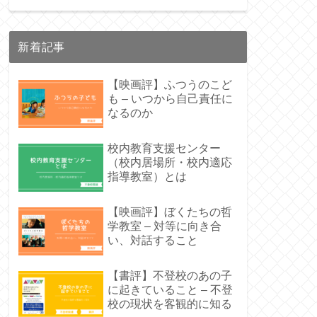
新着記事
【映画評】ふつうのこど
も – いつから自己責任に
なるのか
校内教育支援センター
（校内居場所・校内適応
指導教室）とは
【映画評】ぼくたちの哲
学教室 – 対等に向き合
い、対話すること
【書評】不登校のあの子
に起きていること – 不登
校の現状を客観的に知る