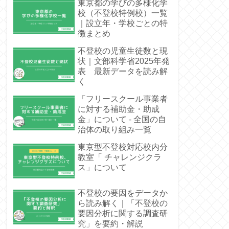
東京都の学びの多様化学
校（不登校特例校）一覧
｜設立年・学校ごとの特
徴まとめ
不登校の児童生徒数と現
状｜文部科学省2025年発
表 最新データを読み解
く
「フリースクール事業者
に対する補助金・助成
金」について - 全国の自
治体の取り組み一覧
東京型不登校対応校内分
教室「 チャレンジクラ
ス」について
不登校の要因をデータか
ら読み解く｜「不登校の
要因分析に関する調査研
究」を要約・解説