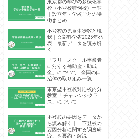
東京都の学びの多様化学
校（不登校特例校）一覧
｜設立年・学校ごとの特
徴まとめ
不登校の児童生徒数と現
状｜文部科学省2025年発
表 最新データを読み解
く
「フリースクール事業者
に対する補助金・助成
金」について - 全国の自
治体の取り組み一覧
東京型不登校対応校内分
教室「 チャレンジクラ
ス」について
不登校の要因をデータか
ら読み解く｜「不登校の
要因分析に関する調査研
究」を要約・解説