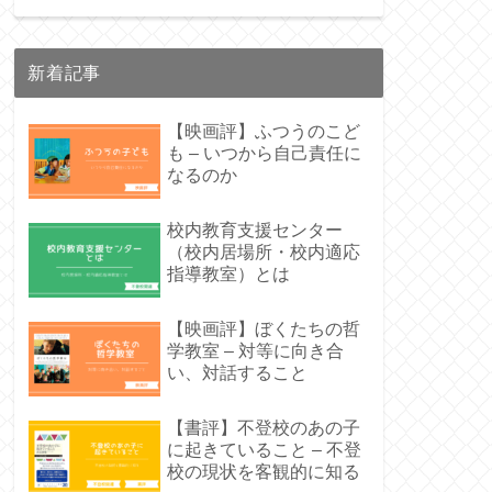
新着記事
【映画評】ふつうのこど
も – いつから自己責任に
なるのか
校内教育支援センター
（校内居場所・校内適応
指導教室）とは
【映画評】ぼくたちの哲
学教室 – 対等に向き合
い、対話すること
【書評】不登校のあの子
に起きていること – 不登
校の現状を客観的に知る